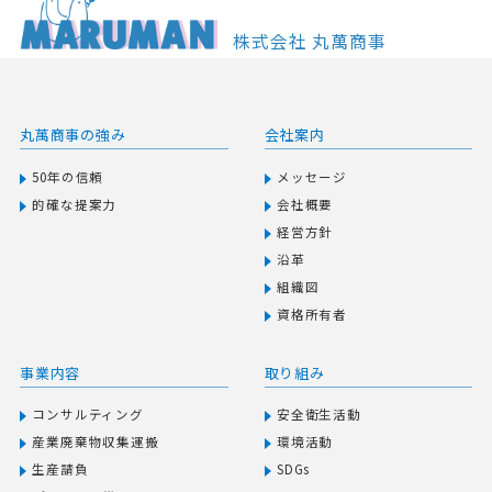
株式会社 丸萬商事
丸萬商事の強み
会社案内
50年の信頼
メッセージ
的確な提案力
会社概要
経営方針
沿革
組織図
資格所有者
事業内容
取り組み
コンサルティング
安全衛⽣活動
産業廃棄物収集運搬
環境活動
生産請負
SDGs